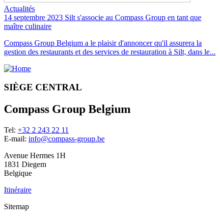
Actualités
14 septembre 2023
Silt s'associe au Compass Group en tant que
maître culinaire
Compass Group Belgium a le plaisir d'annoncer qu'il assurera la
gestion des restaurants et des services de restauration à Silt, dans le...
SIÈGE CENTRAL
Compass Group Belgium
Tel:
+32 2 243 22 11
E-mail:
info@compass-group.be
Avenue Hermes 1H
1831 Diegem
Belgique
Itinéraire
Sitemap