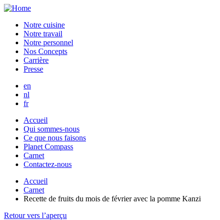
Aller
au
Notre cuisine
contenu
Notre travail
principal
Notre personnel
Nos Concepts
Carrière
Presse
en
nl
fr
Accueil
Qui sommes-nous
Ce que nous faisons
Planet Compass
Carnet
Contactez-nous
Accueil
Carnet
Recette de fruits du mois de février avec la pomme Kanzi
Retour vers l’aperçu