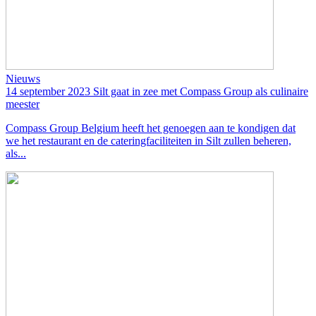
Nieuws
14 september 2023
Silt gaat in zee met Compass Group als culinaire
meester
Compass Group Belgium heeft het genoegen aan te kondigen dat
we het restaurant en de cateringfaciliteiten in Silt zullen beheren,
als...