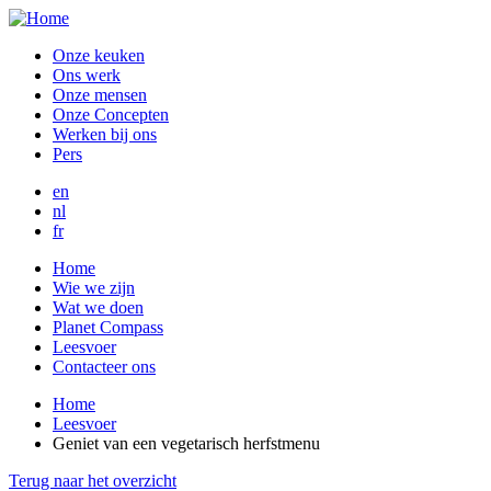
Overslaan
en
Onze keuken
naar
Ons werk
de
Onze mensen
inhoud
Onze Concepten
gaan
Werken bij ons
Pers
en
nl
fr
Home
Wie we zijn
Wat we doen
Planet Compass
Leesvoer
Contacteer ons
Home
Leesvoer
Geniet van een vegetarisch herfstmenu
Terug naar het overzicht