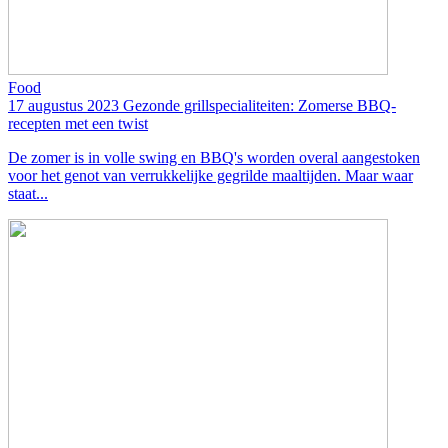
Food
17 augustus 2023
Gezonde grillspecialiteiten: Zomerse BBQ-
recepten met een twist
De zomer is in volle swing en BBQ's worden overal aangestoken
voor het genot van verrukkelijke gegrilde maaltijden. Maar waar
staat...