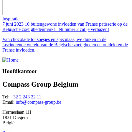
Inspiratie
7 juni 2023
10 buitengewone invloeden van Franse patisserie op de
Belgische zoetighedenmarkt - Nummer 2 zal je verbazen!
Van chocolade tot soesjes en speculaas, we duiken in de
fascinerende wereld van de Belgische zoetigheden en ontdekken de
Franse invloeden...
Hoofdkantoor
Compass Group Belgium
Tel:
+32 2 243 22 11
Email:
info@compass-group.be
Hermeslaan 1H
1831 Diegem
België